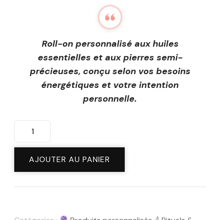
Roll-on personnalisé aux huiles
essentielles et aux pierres semi-
précieuses, conçu selon vos besoins
énergétiques et votre intention
personnelle.
quantité
de
Roll
AJOUTER AU PANIER
On
Personnalisé