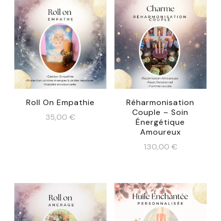
Roll On Empathie
Réharmonisation
Couple – Soin
35,00
€
Énergétique
Amoureux
130,00
€