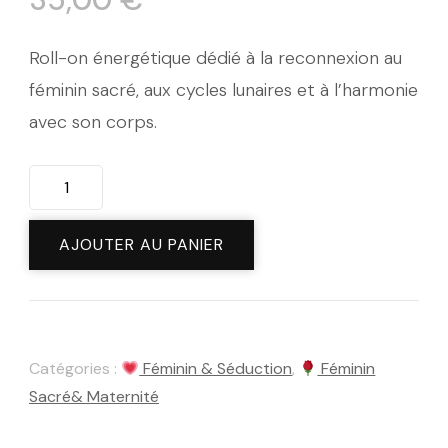
Roll-on énergétique dédié à la reconnexion au
féminin sacré, aux cycles lunaires et à l’harmonie
avec son corps.
quantité
de
Roll
AJOUTER AU PANIER
On
Féminin
Sacré
Catégories :
Féminin & Séduction
,
Féminin
Sacré& Maternité