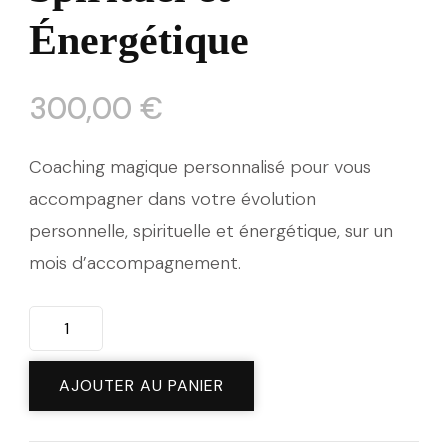
Énergétique
300,00
€
Coaching magique personnalisé pour vous
accompagner dans votre évolution
personnelle, spirituelle et énergétique, sur un
mois d’accompagnement.
quantité
de
Coaching
AJOUTER AU PANIER
Magique