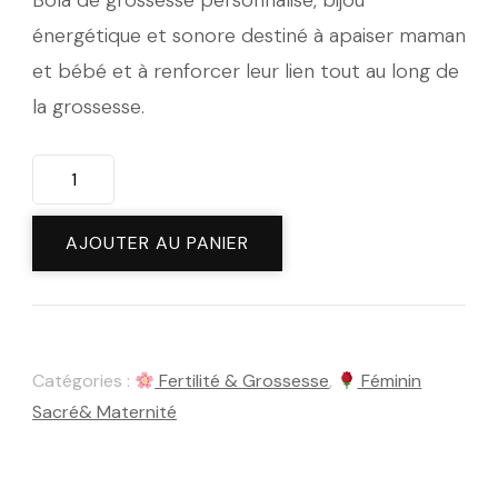
énergétique et sonore destiné à apaiser maman
et bébé et à renforcer leur lien tout au long de
la grossesse.
quantité
de
Bola
AJOUTER AU PANIER
Enchanté
Catégories :
Fertilité & Grossesse
,
Féminin
Sacré& Maternité